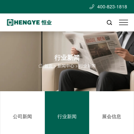
400-823-1818


行业新闻
首页
>
新闻中心
> 行业新闻

公司新闻
行业新闻
展会信息