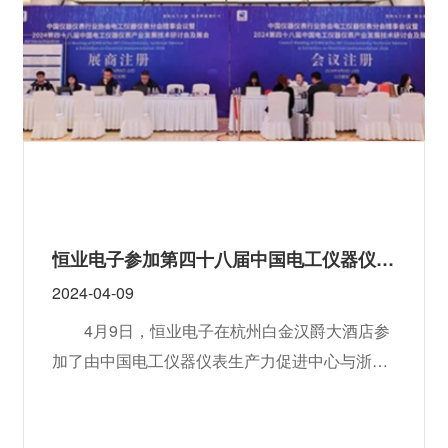
恒业电子参加第四十八届中国电工仪器仪表产业发展技术研讨会
2024-04-09
4月9日，恒业电子在杭州白金汉爵大酒店参
加了由中国电工仪器仪表生产力促进中心与浙江
瑞银电子有限公司联合主办的“2024第四十八届
中国电工仪器仪表产业发展技术研讨会”。本次会