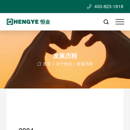
400-823-1818


发展历程
首页
>
关于恒业
>
发展历程
